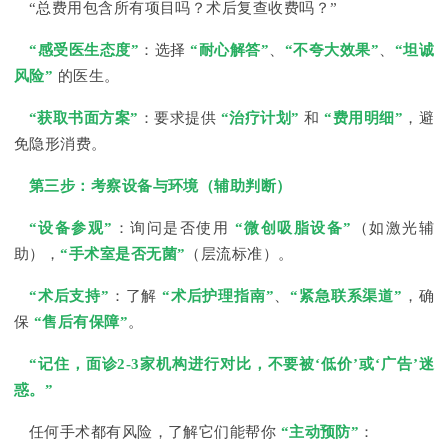
“总费用包含所有项目吗？术后复查收费吗？”
“感受医生态度”
：选择
“耐心解答”
、
“不夸大效果”
、
“坦诚
风险”
的医生。
“获取书面方案”
：要求提供
“治疗计划”
和
“费用明细”
，避
免隐形消费。
第三步：考察设备与环境（辅助判断）
“设备参观”
：询问是否使用
“微创吸脂设备”
（如激光辅
助），
“手术室是否无菌”
（层流标准）。
“术后支持”
：了解
“术后护理指南”
、
“紧急联系渠道”
，确
保
“售后有保障”
。
“记住，面诊2-3家机构进行对比，不要被‘低价’或‘广告’迷
惑。”
任何手术都有风险，了解它们能帮你
“主动预防”
：