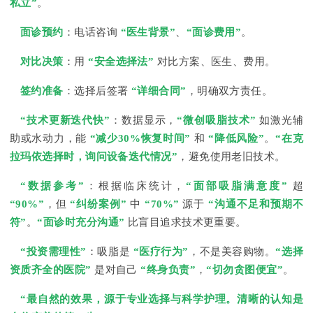
私立”
。
面诊预约
：电话咨询
“医生背景”
、
“面诊费用”
。
对比决策
：用
“安全选择法”
对比方案、医生、费用。
签约准备
：选择后签署
“详细合同”
，明确双方责任。
“技术更新迭代快”
：数据显示，
“微创吸脂技术”
如激光辅
助或水动力，能
“减少30%恢复时间”
和
“降低风险”
。
“在克
拉玛依选择时，询问设备迭代情况”
，避免使用老旧技术。
“数据参考”
：根据临床统计，
“面部吸脂满意度”
超
“90%”
，但
“纠纷案例”
中
“70%”
源于
“沟通不足和预期不
符”
。
“面诊时充分沟通”
比盲目追求技术更重要。
“投资需理性”
：吸脂是
“医疗行为”
，不是美容购物。
“选择
资质齐全的医院”
是对自己
“终身负责”
，
“切勿贪图便宜”
。
“最自然的效果，源于专业选择与科学护理。清晰的认知是