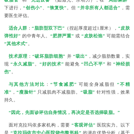
吸脂管”
和
“先进设备”
（如激光、水动力），在
“局部麻醉”
下进行，
“创伤小”
、
“恢复快”
。但
“并非所有人都适合”
，需
要医生评估。
适合人群
：
“脂肪型双下巴”
（捏起厚度超过1厘米），
“皮肤
弹性好”
的中青年人。
“肥胖严重”
或
“皮肤松弛”
可能需结合
“其他术式”
。
技术原理
：
“破坏脂肪细胞”
并
“吸出”
，减少脂肪数量，实
现
“永久减脂”
。
“好的技术”
能避免
“凹凸不平”
和
“神经损
伤”
。
与其他方法对比
：
“节食减肥”
可能全身减脂但
“不精
准”
，
“瘦脸针”
只减肌肉不减脂肪。
“吸脂”
针对性强，效果
持久。
“因此，先面诊评估自身情况，再决定是否选择吸脂。”
面对克拉玛依多家机构，需要
“客观评估”
医院实力。以下
是
“克拉玛依市中心医院烧伤整形科”
的潜在优势分析（基于