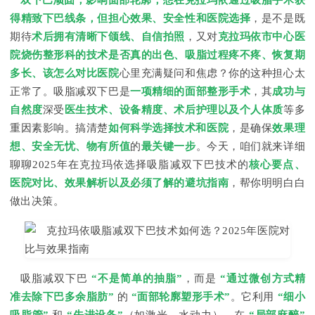
双下巴顽固，影响面部轮廓，想在克拉玛依通过吸脂手术获
得精致下巴线条，但担心效果、安全性和医院选择
，是不是既
期待
术后拥有清晰下颌线、自信拍照
，又对
克拉玛依市中心医
院烧伤整形科的技术是否真的出色、吸脂过程疼不疼、恢复期
多长、该怎么对比医院
心里充满疑问和焦虑？你的这种担心太
正常了。吸脂减双下巴是
一项精细的面部整形手术
，其
成功与
自然度
深受
医生技术、设备精度、术后护理以及个人体质
等多
重因素影响。搞清楚
如何科学选择技术和医院
，是确保
效果理
想、安全无忧、物有所值
的
最关键一步
。今天，咱们就来详细
聊聊2025年在克拉玛依选择吸脂减双下巴技术的
核心要点、
医院对比、效果解析以及必须了解的避坑指南
，帮你明明白白
做出决策。
吸脂减双下巴
“不是简单的抽脂”
，而是
“通过微创方式精
准去除下巴多余脂肪”
的
“面部轮廓塑形手术”
。它利用
“细小