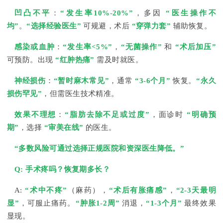
凹凸不平
：
“发生率10%-20%”
，多因
“医生操作不
均”
。
“选择经验医生”
可规避，术后
“穿弹力套”
辅助恢复。
感染或血肿
：
“发生率<5%”
，
“无菌操作”
和
“术后加压”
可预防。出现
“红肿热痛”
需及时就医。
神经损伤
：
“暂时麻木常见”
，通常
“3-6个月”
恢复。
“永久
损伤罕见”
，但需医生技术精准。
效果不理想
：
“脂肪去除不足或过度”
，面诊时
“明确预
期”
，选择
“审美在线”
的医生。
“多数风险可通过选择正规医院和资深医生降低。”
Q: 手术疼吗？恢复期多长？
A:
“术中不疼”
（麻药），
“术后有胀痛感”
，
“2-3天最明
显”
，可服止痛药。
“肿胀1-2周”
消退，
“1-3个月”
最终效果
显现。