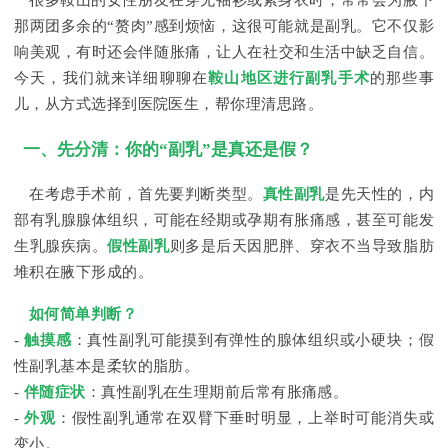
很多鞍山的女性朋友在穿无袖衫或紧身衣时，常常会为腋下
那两团多余的“赘肉”感到烦恼，这很可能就是副乳。它不仅影
响美观，有时还会伴随胀痛，让人在社交和生活中缺乏自信。
今天，我们就来详细聊聊在
鞍山地区进行副乳手术
的那些事
儿，从方式选择到医院医生，帮你理清思路。
一、先分清：你的“副乳”是真还是假？
在考虑手术前，首先要判断类型。
真性副乳
是先天性的，内
部有乳腺腺体组织，可能在经期或孕期有胀痛感，甚至可能发
生乳腺疾病。
假性副乳
则多是后天因肥胖、穿衣不当导致脂肪
堆积在腋下形成的。
如何简单判断？
-
触摸感
：真性副乳可能摸到有弹性的腺体组织或小硬块；假
性副乳基本是柔软的脂肪。
-
伴随症状
：真性副乳在生理期前后常有胀痛感。
-
外观
：假性副乳通常在双臂下垂时明显，上举时可能消失或
变小。