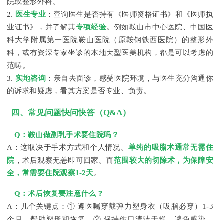
院或整形外科。
2.
医生专业
：查询医生是否持有《医师资格证书》和《医师执
业证书》，并了解其
专项经验
。例如鞍山市中心医院、中国医
科大学附属第一医院鞍山医院（原鞍钢铁西医院）的整形外
科，或有资深专家坐诊的本地大型医美机构，都是可以考虑的
范畴。
3.
实地咨询
：亲自去面诊，感受医院环境，与医生充分沟通你
的诉求和疑虑，看其方案是否专业、负责。
四、常见问题快问快答（Q&A）
Q：鞍山做副乳手术要住院吗？
A：这取决于手术方式和个人情况。
单纯的吸脂术通常无需住
院
，术后观察无恙即可回家。而
范围较大的切除术，为保障安
全，常需要住院观察1-2天
。
Q：术后恢复要注意什么？
A：几个关键点：① 遵医嘱穿戴弹力塑身衣（吸脂必穿）1-3
个月，帮助塑形和恢复。② 保持伤口清洁干燥，避免感染。