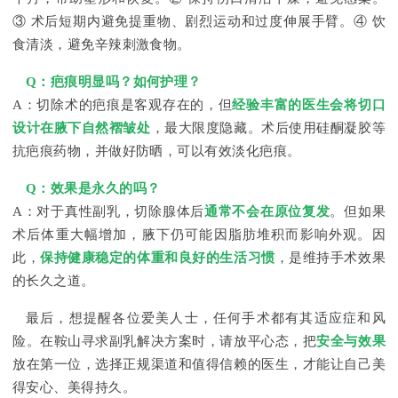
③ 术后短期内避免提重物、剧烈运动和过度伸展手臂。④ 饮
食清淡，避免辛辣刺激食物。
Q：疤痕明显吗？如何护理？
A：切除术的疤痕是客观存在的，但
经验丰富的医生会将切口
设计在腋下自然褶皱处
，最大限度隐藏。术后使用硅酮凝胶等
抗疤痕药物，并做好防晒，可以有效淡化疤痕。
Q：效果是永久的吗？
A：对于真性副乳，切除腺体后
通常不会在原位复发
。但如果
术后体重大幅增加，腋下仍可能因脂肪堆积而影响外观。因
此，
保持健康稳定的体重和良好的生活习惯
，是维持手术效果
的长久之道。
最后，想提醒各位爱美人士，任何手术都有其适应症和风
险。在鞍山寻求副乳解决方案时，请放平心态，把
安全与效果
放在第一位，选择正规渠道和值得信赖的医生，才能让自己美
得安心、美得持久。