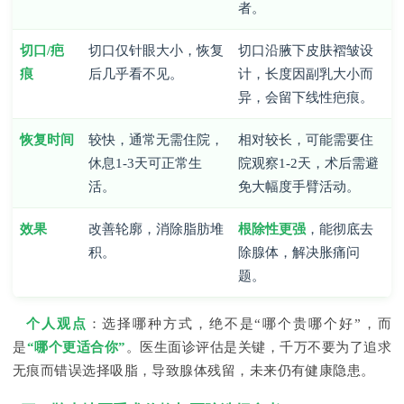
者。
切口/疤
切口仅针眼大小，恢复
切口沿腋下皮肤褶皱设
痕
后几乎看不见。
计，长度因副乳大小而
异，会留下线性疤痕。
恢复时间
较快，通常无需住院，
相对较长，可能需要住
休息1-3天可正常生
院观察1-2天，术后需避
活。
免大幅度手臂活动。
效果
改善轮廓，消除脂肪堆
根除性更强
，能彻底去
积。
除腺体，解决胀痛问
题。
个人观点
：选择哪种方式，绝不是“哪个贵哪个好”，而
是
“哪个更适合你”
。医生面诊评估是关键，千万不要为了追求
无痕而错误选择吸脂，导致腺体残留，未来仍有健康隐患。