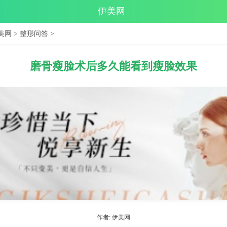
伊美网
美网
>
整形问答
>
磨骨瘦脸术后多久能看到瘦脸效果
作者: 伊美网