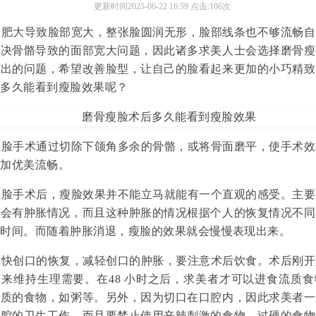
更新时间2025-06-22 16:59 点击:106次
肥大导致脸部宽大，整张脸圆润无形，脸部线条也不够流畅自
解决骨骼导致的面部宽大问题，因此诸多求美人士会选择磨骨瘦
突出的问题，希望改善脸型，让自己的脸看起来更加的小巧精致
后多久能看到瘦脸效果呢？
脸手术通过切除下颌角多余的骨骼，或将骨面磨平，使手术效
更加优美流畅。
脸手术后，瘦脸效果并不能立马就能有一个直观的感受。主要
处会有肿胀情况，而且这种肿胀的情况根据个人的恢复情况不同
的时间。而随着肿胀消退，瘦脸的效果就会慢慢表现出来。
快创口的恢复，减轻创口的肿胀，要注意术后饮食。术后刚开
来维持生理需要。在48 小时之后，求美者才可以进食流质食
流质的食物，如粥等。另外，因为切口在口腔内，因此求美者一
口腔的卫生工作。而且要禁止使用辛辣刺激的食物，过硬的食物