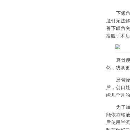
下颌角
脸针无法
善下颌角
瘦脸手术
磨骨瘦
然，线条
磨骨瘦
后，创口
续几个月
为了加
能依靠输液
后使用半
睡前做好