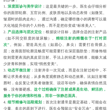
的步骤：
1.
深度面诊与美学设计
：这是最关键的一步。医生会仔细分析
你的面部轮廓、五官比例、皮肤质地以及动态表情（如微笑、
皱眉时的肌肉走向）。通过沟通，确定哪些微小的调整可以最
大化地提升你的个人特色，而不是把你变成“标准美人”。
2.
产品选择与层次定位
：根据设计目标，选择合适的注射产品
（如不同交联度的玻尿酸）。
精细注射的精髓在于“打对层
次”
。例如，塑造高光点（如眉心、鼻尖）需要打在骨膜上
层；改善面部轮廓流畅度可能需要打在深层脂肪垫；而修饰细
纹则需更表浅的真皮层注射。手法上的轻柔与精准，能极大减
少淤青和肿胀，实现“悄然变美”。
3.
动态平衡注射
：注射并非一次完成，而是在注射过程中，不
断让求美者坐起，从多角度观察静态和动态效果。比如注射嘴
唇时，会反复让求美者做微笑、说话等动作，确保表情自然流
畅，没有僵硬感。
这个过程确保了注射成果是生动、鲜活的，
服务于你的表情和性格，而非一张静态面具
。
4.
细节精修与远期规划
：首次注射通常是奠定基础，可能会在
少量、多次的原则下进行。医生会预留出“安全冗余”，观察组