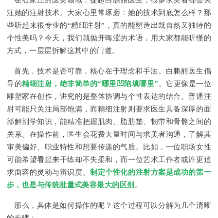
在石家庄的医美领域，提起白鹏丽医生，很多求美者都会关
注她的注射技术。大家心里常琢磨：她的技术到底怎么样？那
些听起来很专业的“精细注射”，真的能塑造出既自然又独特的
个性美吗？今天，我们就抛开晦涩的术语，用大家都能听懂的
方式，一层层拆解这其中的门道。
首先，技术是否可靠，核心在于理念和手法。白鹏丽医生倡
导的
精细注射，绝非简单的“哪里凹陷填哪里”
。它更像是一位
雕塑家在创作，讲究的是整体协调与个性表达的结合。普通注
射可能只关注局部饱满，而精细注射则要求医生具备深厚的面
部解剖学知识，能精准把握肌肉、脂肪垫、韧带和骨骼之间的
关系。在操作前，医生会花费大量时间与求美者沟通，了解其
审美偏好、职业特性和想要传递的气质。比如，一位职场女性
可能希望看起来干练却不失柔和，而一位艺术工作者或许更追
求面容的灵动与辨识度。
制定个性化的注射方案是成功的第一
步，也是与传统批量式美容最大的区别
。
那么，具体是如何操作的呢？这个过程可以分解为几个清晰