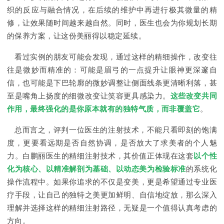
织的反应与融合情况，在后续的维护中再进行极其微量的精
修，让效果随时间越来越自然。同时，医生也会为你规划长期
的保养方案，让这份美丽得以稳定延续。
看过实例的朋友可能会发现，通过这样的精细操作，改变往
往是微妙而精准的：可能是眉弓的一点提升让眼神更深邃自
信，也可能是下巴轮廓的微妙调整让侧面线条更清晰利落，甚
至是嘴角上扬度的细微改变让笑容更具感染力。
这些改变共同
作用，最终强化的是你原本就有的独特气质，而非覆盖它
。
总而言之，评判一位医生的注射技术，不能只看即刻的饱满
度，更要看远期是否自然协调，是否放大了求美者的个人魅
力。白鹏丽医生的精细注射技术，其价值正体现在这套
以个性
化为核心、以精准解剖为基础、以动态美为检验标准
的系统化
操作流程中。如果你追求的不仅是变美，更是希望通过专业医
疗手段，让自己的独特之美更加鲜明、自信地绽放，那么深入
理解并选择这样的精细注射路径，无疑是一个值得认真考虑的
方向。