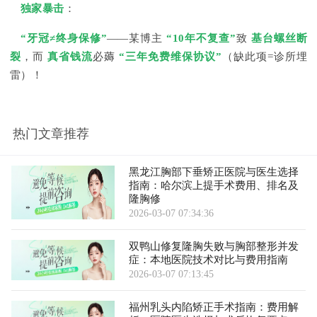
独家暴击
：
“牙冠≠终身保修”
——某博主
“10年不复查”
致
基台螺丝断
裂
，而
真省钱流
必薅
“三年免费维保协议”
（缺此项=诊所埋
雷）！
热门文章推荐
黑龙江胸部下垂矫正医院与医生选择
指南：哈尔滨上提手术费用、排名及
隆胸修
2026-03-07 07:34:36
双鸭山修复隆胸失败与胸部整形并发
症：本地医院技术对比与费用指南
2026-03-07 07:13:45
福州乳头内陷矫正手术指南：费用解