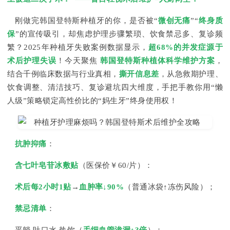
刚做完韩国登特斯种植牙的你，是否被“
微创无痛
”“
终身质
保
”的宣传吸引，却焦虑护理步骤繁琐、饮食禁忌多、复诊频
繁？2025年种植牙失败案例数据显示，
超68%的并发症源于
术后护理失误
！今天聚焦
韩国登特斯种植体科学维护方案
，
结合千例临床数据与行业真相，
撕开信息差
，从急救期护理、
饮食调整、清洁技巧、复诊避坑四大维度，手把手教你用“懒
人级”策略锁定高性价比的“妈生牙”终身使用权！
抗肿抑痛
：
含七叶皂苷冰敷贴
（医保价￥60/片）：
术后每2小时1贴
→
血肿率↓90%
（普通冰袋↑冻伤风险）；
禁忌清单
：