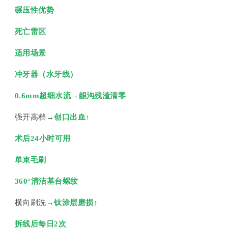
碾压性优势
死亡雷区
适用场景
冲牙器（水牙线）
0.6mm超细水流→龈沟残渣清零
强开高档→
创口出血↑
术后24小时可用
单束毛刷
360°清洁基台螺纹
横向刷洗→
钛涂层磨损↑
拆线后每日2次