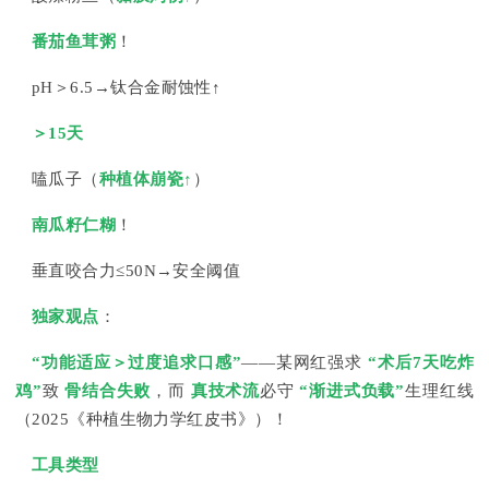
番茄鱼茸粥
！
pH＞6.5→钛合金耐蚀性↑
＞15天
嗑瓜子（
种植体崩瓷↑
）
南瓜籽仁糊
！
垂直咬合力≤50N→安全阈值
独家观点
：
“功能适应＞过度追求口感”
——某网红强求
“术后7天吃炸
鸡”
致
骨结合失败
，而
真技术流
必守
“渐进式负载”
生理红线
（2025《种植生物力学红皮书》）！
工具类型