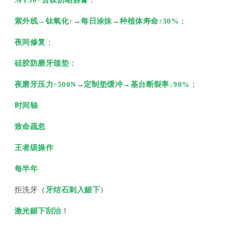
SPF50+含钛防晒唇膏
：
紫外线→钛氧化↑
→
每日涂抹
→
种植体寿命↑30%
；
夜间修复
：
硅胶防磨牙颌垫
：
夜磨牙压力↑500N
→
定制垫缓冲
→
基台断裂率↓90%
；
时间轴
致命疏忽
王者级操作
每半年
拒洗牙（
牙结石刺入龈下
）
激光龈下刮治
！