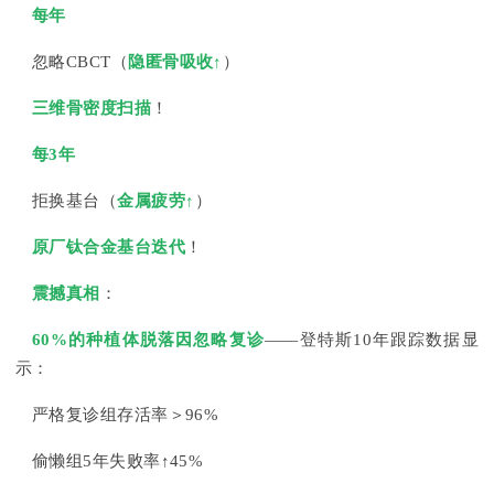
每年
忽略CBCT（
隐匿骨吸收↑
）
三维骨密度扫描
！
每3年
拒换基台（
金属疲劳↑
）
原厂钛合金基台迭代
！
震撼真相
：
60%的种植体脱落因忽略复诊
——登特斯10年跟踪数据显
示：
严格复诊组存活率＞96%
偷懒组5年失败率↑45%