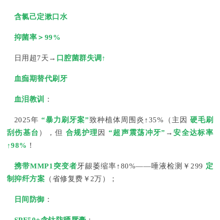
含氯己定漱口水
抑菌率＞99%
日用超7天→
口腔菌群失调↑
血痂期替代刷牙
血泪教训
：
2025年
“暴力刷牙案”
致种植体周围炎↑35%（主因
硬毛刷
刮伤基台
），但
合规护理
因
“超声震荡冲牙”
→
安全达标率
↑98%
！
携带MMP1突变者
牙龈萎缩率↑80%——唾液检测￥299
定
制抑纤方案
（省修复费￥2万）；
日间防御
：