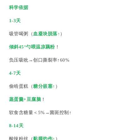
科学依据
1-3天
吸管喝粥（
血凝块脱落↑
）
倾斜45°勺喂温凉藕粉
！
负压吸吮→创口撕裂率↑60%
4-7天
偷啃蛋糕（
糖分嵌塞↑
）
蒸蛋羹+豆腐脑
！
软食含糖量＜5%→菌斑控制↑
8-14天
酸辣粉丝（
黏膜灼伤↑
）