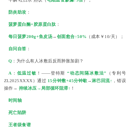
平躺 吐口水 热饮（
毛细血管渗漏↑3倍
）；
防炎助攻
：
菠萝蛋白酶+胶原蛋白肽
：
每日菠萝200g+鱼皮汤
→
创面愈合↑50%
（成本￥10/天）；
自问自答
：
Q
：为什么有人冰敷后反而肿胀加剧？
A
：
低温过敏
！——登特斯
“动态间隔冰敷法”
（专利号
ZL2025XXXX）通过
15分钟敷+45分钟歇
→
淋巴回流↑
，错误
操作→
持续冰压→局部循环阻滞↑
！
时间轴
死亡陷阱
王者级食谱