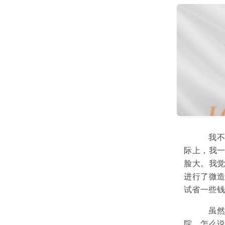
我不喜
际上，我
脸大。我
进行了微
试省一些
虽然我
院，怎么