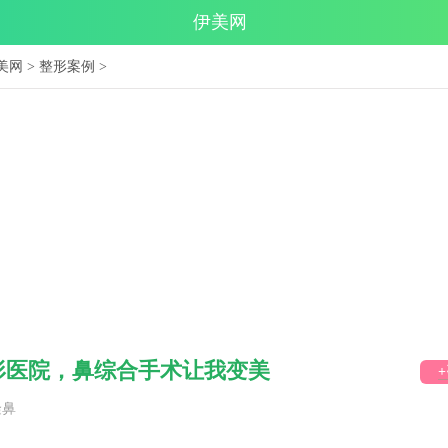
伊美网
美网
>
整形案例
>
形医院，鼻综合手术让我变美
隆鼻